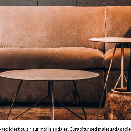
nec id est quis risus mollis sodales. Curabitur sed malesuada sapien