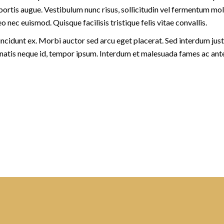
obortis augue. Vestibulum nunc risus, sollicitudin vel fermentum mol
eo nec euismod. Quisque facilisis tristique felis vitae convallis.
incidunt ex. Morbi auctor sed arcu eget placerat. Sed interdum jus
enatis neque id, tempor ipsum. Interdum et malesuada fames ac ante 