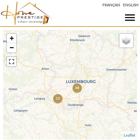
FRANÇAIS
ENGLISH
+
−
48
15
Leaflet