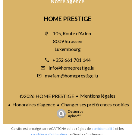
Notre agence
HOME PRESTIGE
105, Route d'Arlon
8009 Strassen
Luxembourg
+352 661 701 144
Info@homeprestige.lu
myriam@homeprestige.lu
Mentions légales
©2026 HOME PRESTIGE
Honoraires d'agence
Changer ses préférences cookies
Design by
Apimo™
Ce site est protégé par reCAPTCHA et les règles de
confidentialité
et les
conditions d'utilisation
de Google s'appliquent.