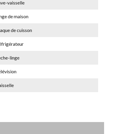
ve-vaisselle
inge de maison
laque de cuisson
éfrigérateur
èche-linge
lévision
isselle