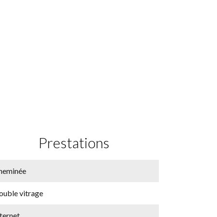
Prestations
heminée
ouble vitrage
ternet