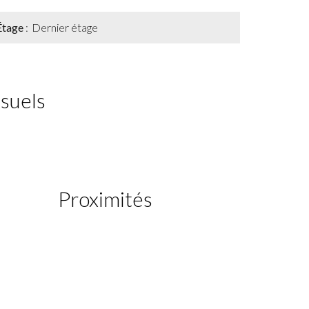
Étage
Dernier étage
isuels
Proximités