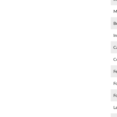
M
B
I
C
C
Fe
F
F
L