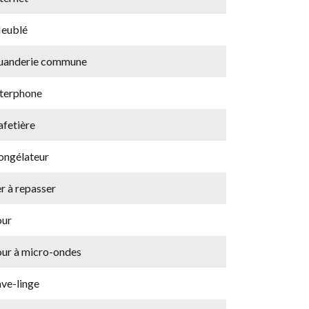
eublé
uanderie commune
nterphone
afetière
ongélateur
r à repasser
our
our à micro-ondes
ave-linge