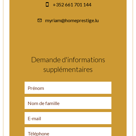
+352 661 701 144
myriam@homeprestige.lu
Demande d'informations
supplémentaires