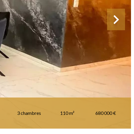
3 chambres
110 m²
680 000 €