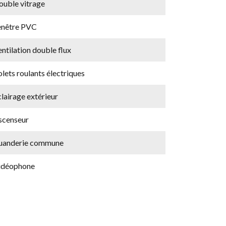
ouble vitrage
enêtre PVC
ntilation double flux
lets roulants électriques
lairage extérieur
scenseur
uanderie commune
idéophone