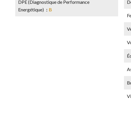
DPE (Diagnostique de Performance
D
Energétique)
B
F
Ve
Vo
Éc
A
B
V