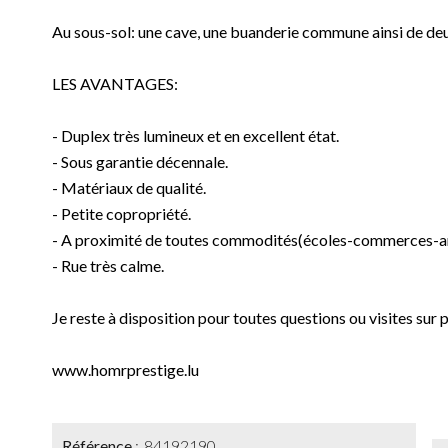
Au sous-sol: une cave, une buanderie commune ainsi de de
LES AVANTAGES:
- Duplex très lumineux et en excellent état.
- Sous garantie décennale.
- Matériaux de qualité.
- Petite copropriété.
- A proximité de toutes commodités(écoles-commerces-ar
- Rue très calme.
Je reste à disposition pour toutes questions ou visites sur 
www.homrprestige.lu
Référence
84192190