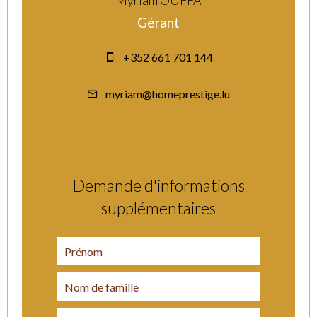
Myriam OUFFA
Gérant
+352 661 701 144
myriam@homeprestige.lu
Demande d'informations
supplémentaires